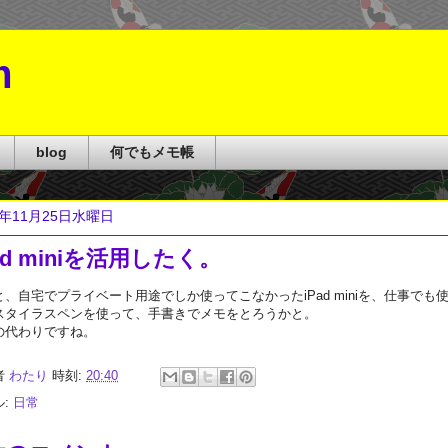
m
blog
何でもメモ帳
5年11月25日水曜日
ad miniを活用したく。
と、自宅でプライベート用途でしか使ってこなかったiPad miniを、仕事でも
スタイラスペンを使って、手書きでメモをとろうかと。
の代わりですね。
者
わたり
時刻:
20:40
ル:
日常