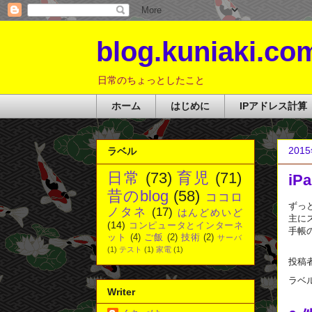
blog.kuniaki.co
日常のちょっとしたこと
ホーム
はじめに
IPアドレス計算
201
ラベル
日常
(73)
育児
(71)
iP
昔のblog
(58)
ココロ
ずっ
ノタネ
(17)
はんどめいど
主に
(14)
コンピュータとインターネ
手帳
ット
(4)
ご飯
(2)
技術
(2)
サーバ
(1)
テスト
(1)
家電
(1)
投稿
ラベ
Writer